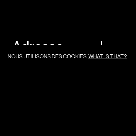
Adresse
NOUS UTILISONS DES COOKIES.
WHAT IS THAT?
ADRES
8 RUE DU CHÂTEAU
SES
LANDON
75010, PARIS