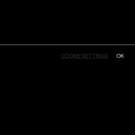
COOKIE SETTINGS
OK
©NUITBLANCHE